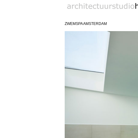
biobased architect
ZWEMSPA AMSTERDAM