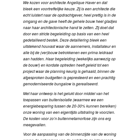
We kozen voor architecte Angelique Haver en dat
bleek een voortreffelijke keuze. Zij is een architecte die
echt luistert naar de opdrachtgever, heel prettig is in de
omgang en de gave heeft de gehele bouw heel gladjes
naar haar architectonische hand te zetten. Zij doet dat
door een stricte begeleiding op basis van een heel
gedetailleerd bestek. Deze detaillering bleek een
uitstekend houvast waar de aannemers, installateur en
alle bij de (ver)bouw betrokkenen een prima leidraad
aan hadden. Haar begeleiding (wekelijks aanwezig op
de bouw!) en kordate optreden heeft geleid tot een
project waar de planning keurig is gehaald, binnen de
afgesproken budgetten is gepresteerd en een prachtig
gemoderniseerde bungalow is gerealiseerd.
Met haar ontwerp is het gelukt door middel van het
toepassen van buitenisolatie (waarmee we een
energiebesparing tussen de 20-30% kunnen bereiken)
onze woning van een eigentijds uitstraling te voorzien.
De kosten voor zo’n buitenmetamorfose zijn ons erg
meegevallen.
Voor de aanpassing van de binnenzijde van de woning