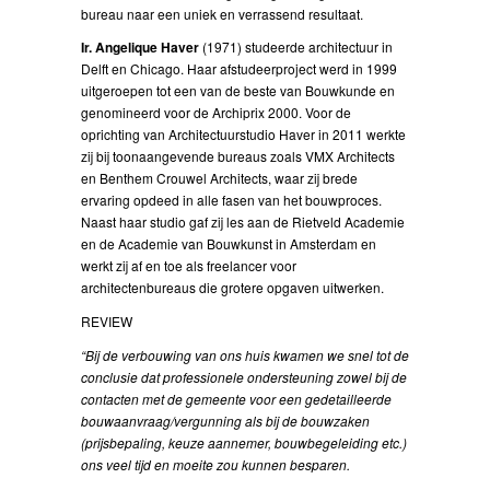
bureau naar een uniek en verrassend resultaat.
Ir. Angelique Haver
(1971) studeerde architectuur in
Delft en Chicago. Haar afstudeerproject werd in 1999
uitgeroepen tot een van de beste van Bouwkunde en
genomineerd voor de Archiprix 2000. Voor de
oprichting van Architectuurstudio Haver in 2011 werkte
zij bij toonaangevende bureaus zoals VMX Architects
en Benthem Crouwel Architects, waar zij brede
ervaring opdeed in alle fasen van het bouwproces.
Naast haar studio gaf zij les aan de Rietveld Academie
en de Academie van Bouwkunst in Amsterdam en
werkt zij af en toe als freelancer voor
architectenbureaus die grotere opgaven uitwerken.
REVIEW
“Bij de verbouwing van ons huis kwamen we snel tot de
conclusie dat professionele ondersteuning zowel bij de
contacten met de gemeente voor een gedetailleerde
bouwaanvraag/vergunning als bij de bouwzaken
(prijsbepaling, keuze aannemer, bouwbegeleiding etc.)
ons veel tijd en moeite zou kunnen besparen.